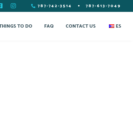
•
787-742-3514
787-613-7049
THINGS TO DO
FAQ
CONTACT US
ES